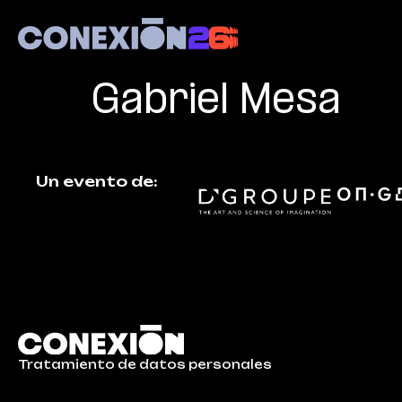
Gabriel Mesa
U
n
e
v
e
n
t
o
d
e
:
Tratamiento de datos personales