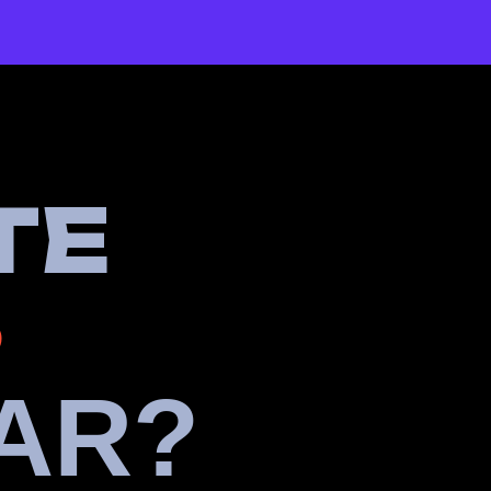
T
E
S
AR?