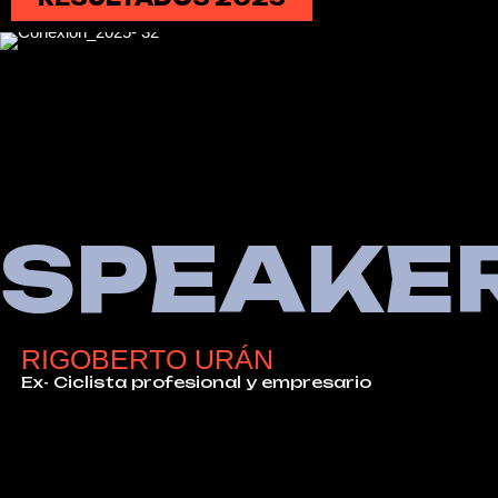
S
P
E
A
K
E
R
I
G
O
B
E
R
T
O
U
R
Á
N
E
x
-
C
i
c
l
i
s
t
a
p
r
o
f
e
s
i
o
n
a
l
y
e
m
p
r
e
s
a
r
i
o