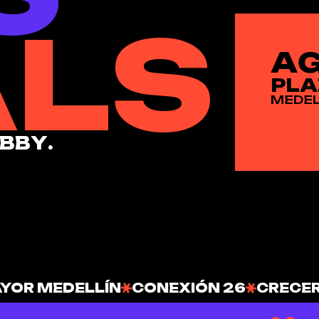
A
L
S
A
P
L
A
M
E
D
E
B
B
Y
.
YOR MEDELLÍN
CONEXIÓN 26
CRECE