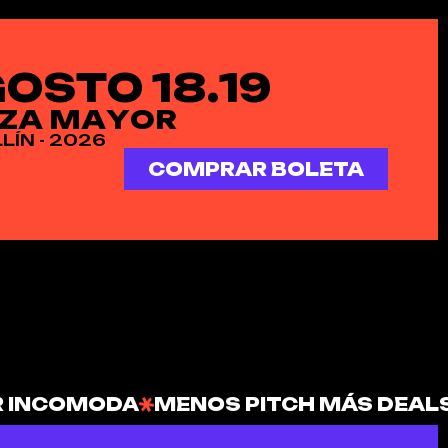
G
O
S
T
O
1
8
.
1
9
Z
A
M
A
Y
O
R
L
L
Í
N
-
2
0
2
6
COMPRAR BOLETA
R INCOMODA
MENOS PITCH MÁS DEAL