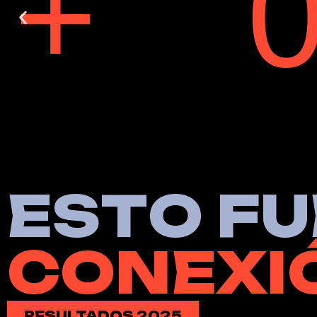
+
E
S
T
O
F
U
C
O
N
E
X
I
RESULTADOS 2025