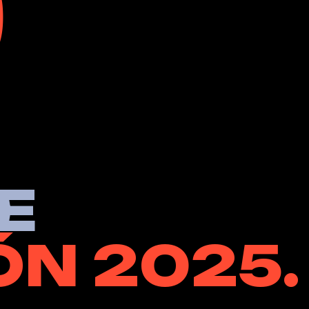
0
E
Ó
N
2
0
2
5
.