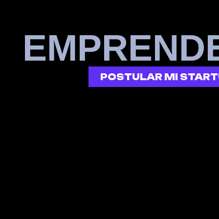
E
M
P
R
E
N
D
)
S
R
E
O
D
POSTULAR MI STAR
(