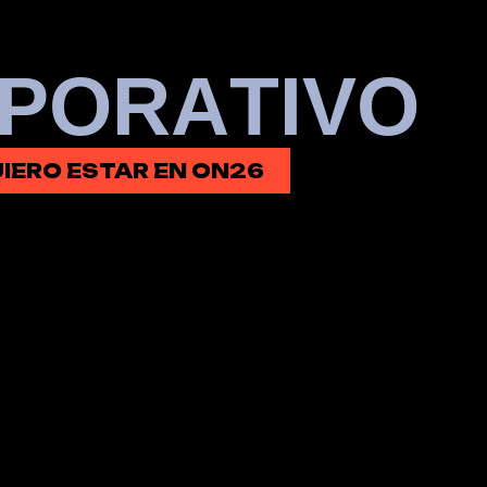
P
O
R
A
T
I
V
O
IERO ESTAR EN ON26