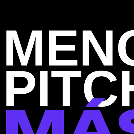
M
E
N
P
I
T
C
M
Á