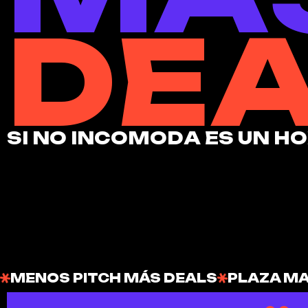
D
E
S
I
N
O
I
N
C
O
M
O
D
A
E
S
U
N
H
O
MENOS PITCH MÁS DEALS
PLAZA MA