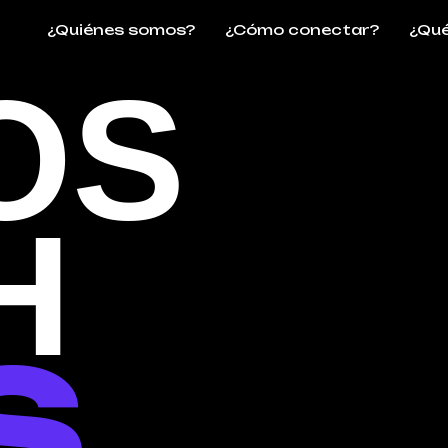
¿Quiénes somos?
¿Cómo conectar?
¿Qué
O
S
H
S