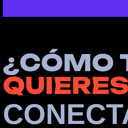
¿
C
Ó
M
O
Q
U
I
E
R
E
CONECT