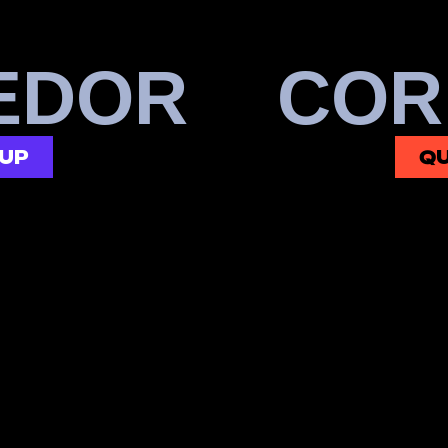
E
D
O
R
C
O
R
)
S
R
E
Y
U
B
TUP
QU
(