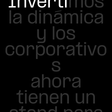
I
n
v
e
r
t
i
m
o
s
l
a
d
i
n
á
m
i
c
a
y
l
o
s
c
o
r
p
o
r
a
t
i
v
o
s
a
h
o
r
a
t
i
e
n
e
n
u
n