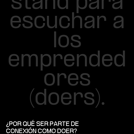
s
t
a
n
d
p
a
r
a
e
s
c
u
c
h
a
r
a
l
o
s
e
m
p
r
e
n
d
e
d
o
r
e
s
(
d
o
e
r
s
)
.
¿
P
O
R
Q
U
É
S
E
R
P
A
R
T
E
D
E
C
O
N
E
X
I
Ó
N
C
O
M
O
D
O
E
R
?