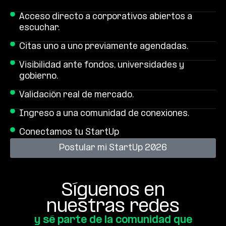
Acceso directo a corporativos abiertos a
escuchar.
Citas uno a uno previamente agendadas.
Visibilidad ante fondos, universidades y
gobierno.
Validación real de mercado.
Ingreso a una comunidad de conexiones.
Conectamos tu StartUp
Postular mi StartUp 2026
S
í
g
u
e
n
o
s
e
n
n
u
e
s
t
r
a
s
r
e
d
e
s
y
s
é
p
a
r
t
e
d
e
l
a
c
o
m
u
n
i
d
a
d
q
u
e